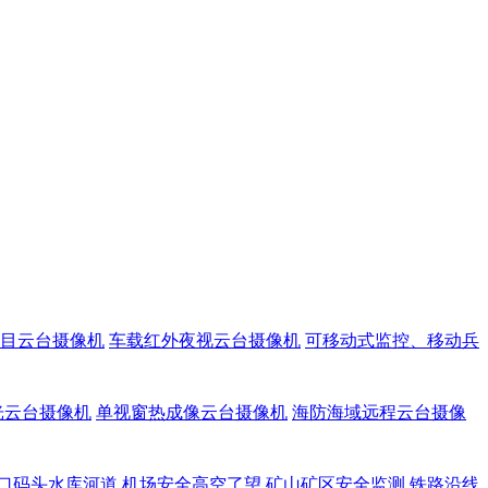
目云台摄像机
车载红外夜视云台摄像机
可移动式监控、移动兵
光云台摄像机
单视窗热成像云台摄像机
海防海域远程云台摄像
口码头水库河道
机场安全高空了望
矿山矿区安全监测
铁路沿线