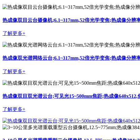
热成像双目云台摄像机;6.1~317mm,52倍光学变焦;热成像分辨率6
了解更多+
热成像双光谱网络云台;6.1~317mm,52倍光学变焦;热成像分辨率
了解更多+
热成像双目双光谱云台;可见光15~500mm焦距;热成像640x512,
了解更多+