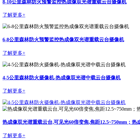
8-10公里森林防火预警监控热成像双光谱重载云台摄像机
了解更多+
6-8公里森林防火预警监控热成像双光谱重载云台摄像机
了解更多+
4-5公里森林防火摄像机-热成像双光谱中载云台摄像机
了解更多+
热成像双光谱重载云台,可见光60倍变焦,焦距12.5~750mm；热成
了解更多+