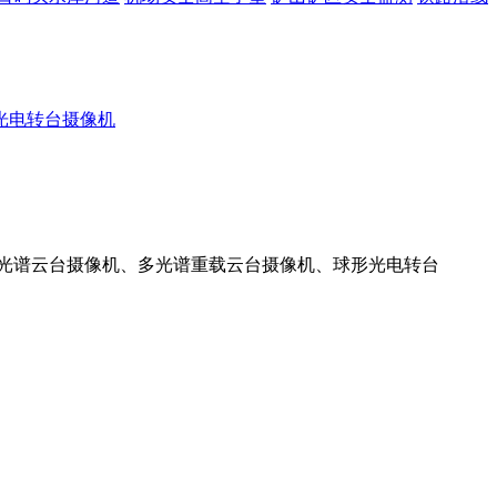
光电转台摄像机
机、球形光电转台
系统。森林防火预警监控、边境监控、海域监控、森林公园、秸秆焚