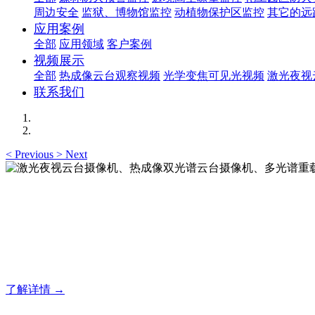
周边安全
监狱、博物馆监控
动植物保护区监控
其它的远
应用案例
全部
应用领域
客户案例
视频展示
全部
热成像云台观察视频
光学变焦可见光视频
激光夜视
联系我们
<
Previous
>
Next
激光夜视云台摄像机、热成像双光
2-3公里、4、5公里、8-10公里森林防火监控预警视频系
烧、矿山、化工园区、机场跑道，3-20公里可视距离。
了解详情 →