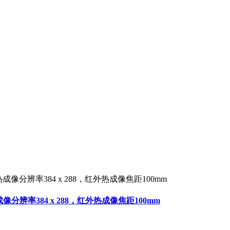
像分辨率384 x 288，红外热成像焦距100mm